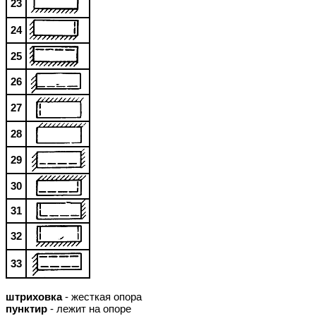
23
24
25
26
27
28
29
30
31
32
33
штриховка
- жесткая опора
пунктир
- лежит на опоре